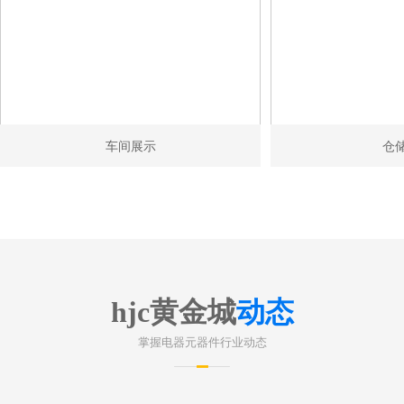
车间展示
仓
hjc黄金城
动态
掌握电器元器件行业动态
生产设备
办