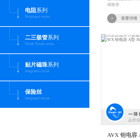
查看详情
高频电感
电阻
系列
Resistance series
功率电感
厚声
二三极管
系列
绕线电感
Diode Triode series
国巨
陶瓷电感
长电开关二极
贴片磁珠
系列
旺诠
integrated circuit
共模电感
稳压二极管
风华
片式电感
风华贴片磁珠
保险丝
肖特基二极管
integrated circuit
顺络
大电流电感
顺络贴片磁珠
三极管
保险丝系列
ST先科稳压二
奇力新电感
台庆贴片磁珠
先科
ST先科稳压二极管MM
AVX 钽电容 TAJA68
0.5W 圆柱玻璃管
0.68UF AVX 贴