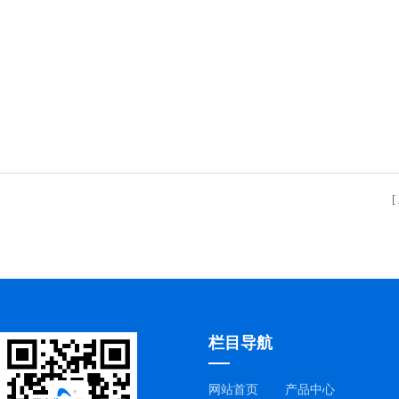
[
栏目导航
网站首页
产品中心