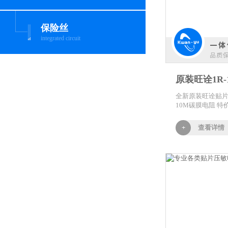
稳压二极管
风华
片式电感
风华贴片磁珠
保险丝
肖特基二极管
integrated circuit
顺络
大电流电感
顺络贴片磁珠
三极管
保险丝系列
奇力新电感
台庆贴片磁珠
原装旺诠1R
先科
全新原装旺诠贴片电阻
10M碳膜电阻 特价6
创基
查看详情