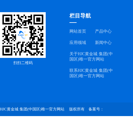
栏目导航
网站首页
产品中心
应用领域
新闻中心
关于HJC黄金城·集团(中
国区)唯一官方网站
扫扫二维码
联系HJC黄金城·集团(中
国区)唯一官方网站
HJC黄金城·集团(中国区)唯一官方网站 版权所有 备案号：