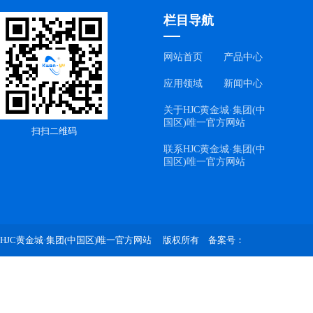
栏目导航
网站首页
产品中心
应用领域
新闻中心
关于HJC黄金城·集团(中
国区)唯一官方网站
扫扫二维码
联系HJC黄金城·集团(中
国区)唯一官方网站
HJC黄金城·集团(中国区)唯一官方网站 版权所有 备案号：