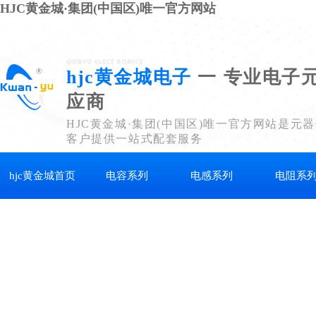
HJC黄金城·集团(中国区)唯一官方网站
hjc黄金城电子
一 专业电子
应商
HJC黄金城·集团(中国区)唯一官方网站是元
客户提供一站式配套服务
hjc黄金城首页
电容系列
电感系列
电阻系