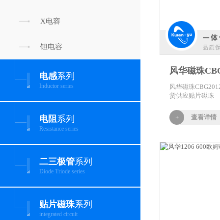
X电容
钽电容
电感
系列
Inductor series
风华磁珠CBG2012
货供应贴片磁珠
高频电感
查看详情
电阻
系列
Resistance series
功率电感
厚声
二三极管
系列
绕线电感
Diode Triode series
国巨
陶瓷电感
长电开关二极
贴片磁珠
系列
旺诠
integrated circuit
共模电感