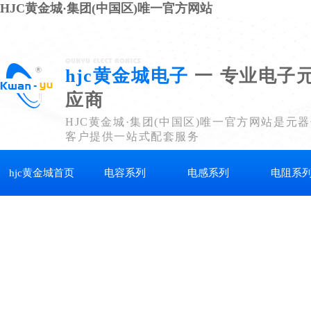
HJC黄金城·集团(中国区)唯一官方网站
hjc黄金城电子
一 专业电子
应商
HJC黄金城·集团(中国区)唯一官方网站是元
客户提供一站式配套服务
hjc黄金城首页
电容系列
电感系列
电阻系