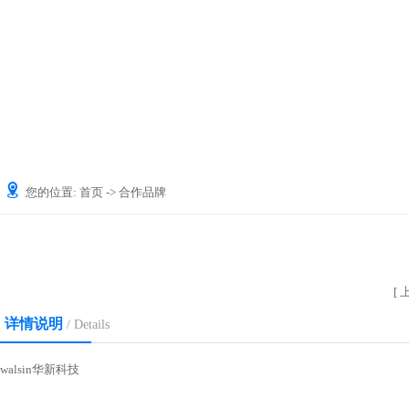
您的位置:
首页
->
合作品牌
[
详情说明
/ Details
walsin华新科技